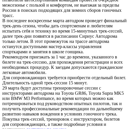
межсезонье с пользой и комфортом, не выезжая за пределы
России в поисках подходящих для зимних сборов гоночных
трасс.
В последнее воскресенье марта автодром проведет финальный
трек-день сезона, чтобы дать спортсменам и любителям
испытать себя и технику во время 15-минутных трек-сессий,
далее трек-дни появятся в расписании Сириус Автодрома
только летом. В этот промежуток на трассе автодрома
останутся доступными мастер-классы управления
спорткарами и занятия в школе гонщика.
Рекомендуем приезжать за 1 час до времени, указанного в
билете на трек-сессию, для прохождения регистрации и всех
необходимых процедур. К заездам допускаются гражданские
легковые автомобили.
Для сопровождающих требуется приобрести отдельный билет.
Длительность одной трек-сессии 15 минут.
29 марта будут доступны тренировочные сессии с
инструкторами автодрома на Toyota GR86, Toyota Supra MK5
или BMW M3 Performance, во время которых можно как
потренироваться под руководством опытных пилотов, так и
получить профессиональные рекомендации по дальнейшему
развитию навыков вождения в условиях гоночного трека.
Покупка трек-сессий, тренировок с инструктором, билетов
для сопровождающих, а также подробные условия и