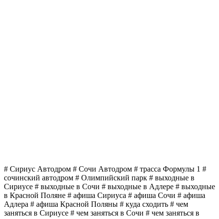
# Сириус Автодром # Сочи Автодром # трасса Формулы 1 #
сочинский автодром # Олимпийский парк # выходные в
Сириусе # выходные в Сочи # выходные в Адлере # выходные
в Красной Поляне # афиша Сириуса # афиша Сочи # афиша
Адлера # афиша Красной Поляны # куда сходить # чем
заняться в Сириусе # чем заняться в Сочи # чем заняться в