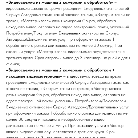
«Видеосъемка из машины 2 камерами с обработкой»
–
видеосъемка заезда во время проведения Ежедневных активностей
Сириус Автодрома таких, как «Гоночное такси», «Экстрим-такси на
треке», «Мастер-класс» двумя камерами Go-pro, обработка
исходного видео, отправка на адрес электронной почты, указанный
Потребителем/Покупателем Ежедневных активностей Сириус
Автодрома/Дополнительных услуг при оформлении заказа 1
обработанного ролика длительностью не менее 30 секунд. При
оказании услуги «Мастер-класс» видеосъемка осуществляется с
третьего круга. Срок отправки видео до 3 календарных дней с даты
съемки;
«Видеосъемка из машины 2 камерами с обработкой +
исходные видеоматериалы»
– видеосъемка заезда во время
проведения Ежедневных активностей Сириус Автодрома таких, как
«Гоночное такси», «Экстрим-такси на треке», «Мастер-класс»
двумя камерами Go-pro, обработка исходного видео, отправка на
адрес электронной почты, указанный Потребителем/Покупателем
Ежедневных активностей Сириус Автодрома/Дополнительных услуг
при оформлении заказа 1 обработанного ролика длительностью не
менее 30 секунд и исходного необработанного видео
длительностью не менее 5 минут. При оказании услуги «Мастер-
класс» видеосъемка осуществляется с третьего круга. Срок
отправки видео до 3 календарных дней с даты съемки;