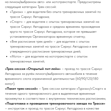
на личном/выбранном авто- или мототранспорте. Предусмотрены
следующие категории Трек-сессий:
«Туризм» – для водителя без опыта тренировочных занятий по
трассе Сириус Автодрома;
«Спорт» – для водителя с опытом тренировочных занятий на
трассе Сириус Автодрома и средним временем прохождения
круга по трассе Сириус Автодрома, которое не превышает
установленную Организатором временную отметку;
«Вне расписания трек-дней» – для водителя с опытом
тренировочных занятий на трассе Сириус Автодрома и вне
утвержденного расписания тренировочных дней;
«Мото» – для водителя на мототранспорте с опытом
тренировочных занятий;
«Трек-сессия «Открытый пит-лейн»
– проезд по трассе Сириус
Автодрома за рулём личного/выбранного автомобиля в течение
временного слота ограниченной длительностью (60/90/120/180
минут);
«Пакет трек-сессий»
– Трек-сессии категории «Туризм»/«Спорт» в
течение одного тренировочного дня в выделенные временные
промежутки в соответствии с внутренним техническим расписанием;
«Подготовка и проведение тренировочного заезда по Трассе»
– инструктаж и проезд по трассе Сириус Автодрома в качестве