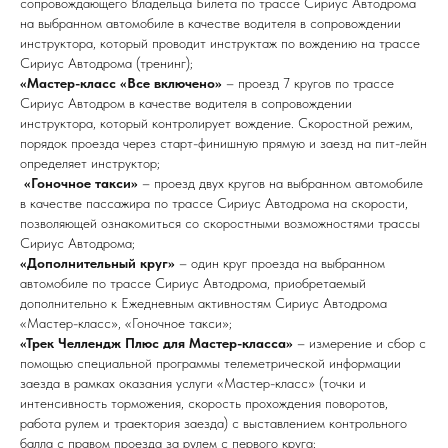
сопровождающего Владельца Билета по трассе Сириус Автодрома
на выбранном автомобиле в качестве водителя в сопровождении
инструктора, который проводит инструктаж по вождению на трассе
Сириус Автодрома (тренинг);
«Мастер-класс «Все включено»
– проезд 7 кругов по трассе
Сириус Автодром в качестве водителя в сопровождении
инструктора, который контролирует вождение. Скоростной режим,
порядок проезда через старт-финишную прямую и заезд на пит-лейн
определяет инструктор;
«Гоночное такси»
– проезд двух кругов на выбранном автомобиле
в качестве пассажира по трассе Сириус Автодрома на скорости,
позволяющей ознакомиться со скоростными возможностями трассы
Сириус Автодрома;
«Дополнительный круг»
– один круг проезда на выбранном
автомобиле по трассе Сириус Автодрома, приобретаемый
дополнительно к Ежедневным активностям Сириус Автодрома
«Мастер-класс», «Гоночное такси»;
«Трек Челлендж Плюс для Мастер-класса»
– измерение и сбор с
помощью специальной программы телеметрической информации
заезда в рамках оказания услуги «Мастер-класс» (точки и
интенсивность торможения, скорость прохождения поворотов,
работа рулем и траектория заезда) с выставлением контрольного
балла с правом проезда за рулем с первого круга;