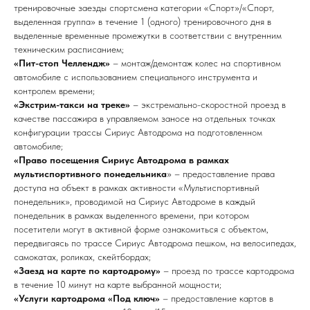
тренировочные заезды спортсмена категории «Спорт»/«Спорт,
выделенная группа» в течение 1 (одного) тренировочного дня в
выделенные временные промежутки в соответствии с внутренним
техническим расписанием;
«Пит-стоп Челлендж»
– монтаж/демонтаж колес на спортивном
автомобиле с использованием специального инструмента и
контролем времени;
«Экстрим-такси на треке»
– экстремально-скоростной проезд в
качестве пассажира в управляемом заносе на отдельных точках
конфигурации трассы Сириус Автодрома на подготовленном
автомобиле;
«Право посещения Сириус Автодрома в рамках
мультиспортивного понедельника
» – предоставление права
доступа на объект в рамках активности «Мультиспортивный
понедельник», проводимой на Сириус Автодроме в каждый
понедельник в рамках выделенного времени, при котором
посетители могут в активной форме ознакомиться с объектом,
передвигаясь по трассе Сириус Автодрома пешком, на велосипедах,
самокатах, роликах, скейтбордах;
«Заезд на карте по картодрому»
– проезд по трассе картодрома
в течение 10 минут на карте выбранной мощности;
«Услуги картодрома «Под ключ»
– предоставление картов в