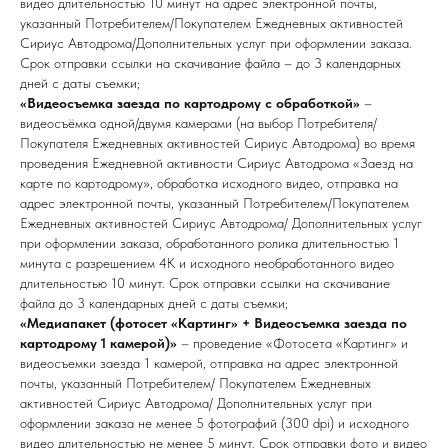
видео длительностью 10 минут на адрес электронной почты,
указанный Потребителем/Покупателем Ежедневных активностей
Сириус Автодрома/Дополнительных услуг при оформлении заказа.
Срок отправки ссылки на скачивание файла – до 3 календарных
дней с даты съемки;
«Видеосъемка заезда по картодрому с обработкой»
–
видеосъёмка одной/двумя камерами (на выбор Потребителя/
Покупателя Ежедневных активностей Сириус Автодрома) во время
проведения Ежедневной активности Сириус Автодрома «Заезд на
карте по картодрому», обработка исходного видео, отправка на
адрес электронной почты, указанный Потребителем/Покупателем
Ежедневных активностей Сириус Автодрома/ Дополнительных услуг
при оформлении заказа, обработанного ролика длительностью 1
минута с разрешением 4К и исходного необработанного видео
длительностью 10 минут. Срок отправки ссылки на скачивание
файла до 3 календарных дней с даты съемки;
«Медиапакет (фотосет «Картинг» + Видеосъемка заезда по
картодрому 1 камерой)»
– проведение «Фотосета «Картинг» и
видеосъемки заезда 1 камерой, отправка на адрес электронной
почты, указанный Потребителем/ Покупателем Ежедневных
активностей Сириус Автодрома/ Дополнительных услуг при
оформлении заказа не менее 5 фотографий (300 dpi) и исходного
видео длительностью не менее 5 минут. Срок отправки фото и видео