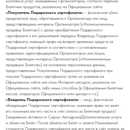
комплекса услуг, оказываемых Организатором, согласно перечню
Билетных продуктов, указанному на Официальном сайте.
«Покупатель Подарочного сертификата»
– физическое и/или
юридическое лицо, обратившееся к Организатору или лицу,
представляющему интересы Организатора («Уполномоченному
продавцу Билетов») с целью приобретения Подарочного
сертификата и его дальнейшей передачи Владельцу Подарочного
сертификата, имеющий право на возврат денежных средств за
Подарочный сертификат в соответствии с установленными
правилами, идентифицируемое Организатором или лицом,
представляющим интересы Организатора («Уполномоченным
продавцом Билетов») на основании персональных данных,
предоставленных Покупателем Подарочного сертификата при
покупке Подарочного сертификата, путем их указания на
Официальном сайте или ином Интернет-ресурсе, указанном на
Официальном сайте, либо иным способом (в Официальных билетных
кассах, оператором Официального колл-центра и т.п.).
«Владелец Подарочного сертификата»
– лицо, фактически
обладающее Подарочным сертификатом, имеющее право на зачет
его номинала или его части в счёт оплаты за Билетный продукт/
Ежедневные активности Сириус Автодрома/Дополнительные услуги
и обмен на Билет. После обмена на Билет и зачета Номинальной
стоимости Подарочного сертификата или его части в счёт оплаты за