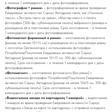
в течение 1 календарного дня с даты фотографирования;
«Фотография + рамка»
– фотографирование во время проведения
Ежедневных активностей Сириус Автодрома таких, как «Гоночное
такси», «Экстрим-такси на треке», «Мастер-класс» и печать
фотографии (300 dpi, сублимационная печать) выбранного размера и
размещение её в пластиковую рамку. Срок изготовления – в течение
1 календарного дня с даты фотографирования;
«Фотомагнит фирменный в рамке»
– изготовление фотомагнита
(размер не менее 10×15 см) и размещение его в пластиковую рамку
с логотипом Организатора с использованием фотографии
Потребителя/Покупателя Ежедневных активностей Сириус
Автодрома (размер не менее 10×15 см, 300 dpi, сублимационная
печать). Срок изготовления – в течение 1 календарного дня с даты
фотографирования;
«Фотомагнит»
– изготовление фотомагнита (без рамки) с
использованием фотографии Потребителя/Покупателя Ежедневных
активностей Сириус Автодрома (размер не менее 10х15 см, 300 dpi,
сублимационная печать). Срок изготовления – в течение 1
календарного дня с даты фотографирования;
«Видеосъемка заезда по картодрому 1 камерой»
– видеосъемка
1 камерой во время проведения Ежедневной активности Сириус
Автодрома «Заезд на карте по картодрому» с отправкой исходного