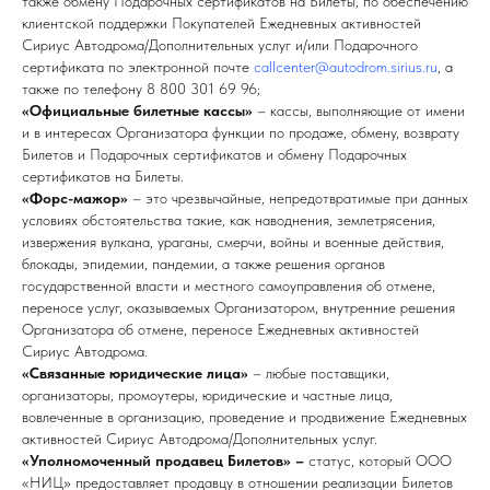
также обмену Подарочных сертификатов на Билеты, по обеспечению
клиентской поддержки Покупателей Ежедневных активностей
Сириус Автодрома/Дополнительных услуг и/или Подарочного
сертификата по электронной почте
callcenter@autodrom.sirius.ru
, а
также по телефону 8 800 301 69 96;
«Официальные билетные кассы»
– кассы, выполняющие от имени
и в интересах Организатора функции по продаже, обмену, возврату
Билетов и Подарочных сертификатов и обмену Подарочных
сертификатов на Билеты.
«Форс-мажор»
– это чрезвычайные, непредотвратимые при данных
условиях обстоятельства такие, как наводнения, землетрясения,
извержения вулкана, ураганы, смерчи, войны и военные действия,
блокады, эпидемии, пандемии, а также решения органов
государственной власти и местного самоуправления об отмене,
переносе услуг, оказываемых Организатором, внутренние решения
Организатора об отмене, переносе Ежедневных активностей
Сириус Автодрома.
«Связанные юридические лица»
– любые поставщики,
организаторы, промоутеры, юридические и частные лица,
вовлеченные в организацию, проведение и продвижение Ежедневных
активностей Сириус Автодрома/Дополнительных услуг.
«Уполномоченный продавец Билетов» –
статус, который ООО
«НИЦ» предоставляет продавцу в отношении реализации Билетов