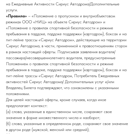
на Ежедневные Активности Сириус Автодрома/Дополнительные
услуги.
«Правила»
– «Положение о пропускном и внутриобъектовом
режимах ООО «НИЦ» на объекте Сириус Автодром» и
«Положение о правилах спортивной безопасности и режиме
пребывания в паддоке, паддоке поддержки (картодром), боксах и на
пит-лейне трассы «Сириус Автодром», действующие на территории
Сириус Автодрома, в части, применимой к правоотношениям сторон
в рамках настоящей оферты. Подписывая заявления водителя/
пассажира/несовершеннолетнего водителя, предусмотренные
Положением о правилах спортивной безопасности и режиме
пребывания в паддоке, паддоке поддержки (картодром), боксах и на
пит-лейне трассы «Сириус Автодром, Потребитель Ежедневных
активностей Сириус Автодрома/ Дополнительных услуг и/или
Владелец Билета подтверждают, что ознакомлены с указанными
положениями.
Для целей настоящей оферты, кроме случаев, когда иное
предполагает контекст:
(a) слова, указанные в единственном числе, сохраняют свое
значение в форме множественного числа и наоборот;
(б) слова, указанные в определенном роде, сохраняют свое значение
в другом роде (мужской, женский или средний);