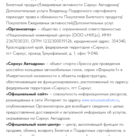
Билетный продукт/Ежедневные активности Сириус Автодрома/
Дополнительные услуги Владельцу Подарочного сертификата
переходят права и обязанности Покупателя Билетного продукта/
Покупателя Ежедневных активностей/Дополнительных услуг.
«Организатор»
– общество с ограниченной ответственностью
«Национальный инженерный центр» (ООО «НИЦ»), ИНН
2367030331, ОГРН 1232300019126, юридический адрес: 354340,
Краснодарский край, федеральная территория «Сириус»,
пгт Сириус, проезд Триумфальный, д. 1, офис 9-046.
«Сириус Автодром»
– объект спорта «Трасса для проведения
шоссейно-кольцевых автомобильных гонок, серии «Формула-1» в
Имеретинской низменности и объекты инфраструктуры,
обеспечивающие ее функционирование», расположенный по адресу:
федеральная территория «Сириус», пгт Сириус.
«Официальный сайт»
– совокупность информационных ресурсов,
размещаемых в сети Интернет по адресу
www.siriusautodrom.ru
,
опубликованных Организатором для всеобщего сведения с целью
предоставления достоверной и актуальной информации об услугах,
оказываемых на Сириус Автодроме.
«Официальный колл-центр»
– центр, выполняющий функции по
продаже, обмену, возврату Билетов и Подарочных сертификатов, а