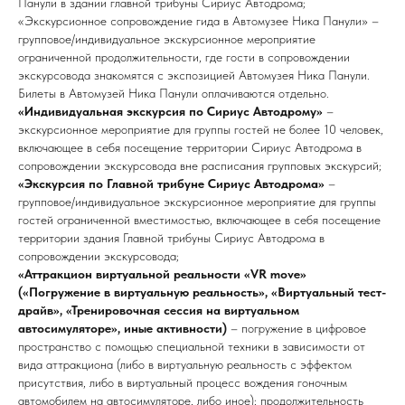
Панули в здании главной трибуны Сириус Автодрома;
«Экскурсионное сопровождение гида в Автомузее Ника Панули» –
групповое/индивидуальное экскурсионное мероприятие
ограниченной продолжительности, где гости в сопровождении
экскурсовода знакомятся с экспозицией Автомузея Ника Панули.
Билеты в Автомузей Ника Панули оплачиваются отдельно.
«Индивидуальная экскурсия по Сириус Автодрому»
–
экскурсионное мероприятие для группы гостей не более 10 человек,
включающее в себя посещение территории Сириус Автодрома в
сопровождении экскурсовода вне расписания групповых экскурсий;
«Экскурсия по Главной трибуне Сириус Автодрома»
–
групповое/индивидуальное экскурсионное мероприятие для группы
гостей ограниченной вместимостью, включающее в себя посещение
территории здания Главной трибуны Сириус Автодрома в
сопровождении экскурсовода;
«Аттракцион виртуальной реальности «VR move»
(«Погружение в виртуальную реальность», «Виртуальный тест-
драйв», «Тренировочная сессия на виртуальном
автосимуляторе», иные активности)
– погружение в цифровое
пространство c помощью специальной техники в зависимости от
вида аттракциона (либо в виртуальную реальность с эффектом
присутствия, либо в виртуальный процесс вождения гоночным
автомобилем на автосимуляторе, либо иное); продолжительность