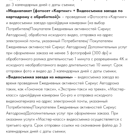
до 3 календарных дней с даты съемки;
«Медиапакет (фотосет «Картинг» + Видеосъемка заезда по
картодрому с обработкой)»
– проведение «Фотосета «Картинг»
и видеосъемки заезда одной/двумя камерами (на выбор
Потребителя/Покупателя Ежедневных активностей Сириус
Автодрома), обработка исходного видео, отправка на адрес
электронной почты, указанный Потребителем/ Покупателем
Ежедневных активностей Сириус Автодрома/ Дополнительных услуг
при оформлении заказа не менее 5 фотографий (300 dpi) и
обработанного ролика длительностью 1 минута с разрешением 4К и
исходного необработанного видео длительностью 10 минут. Срок
отправки фото и видео до 3 календарных дней с даты съемки;
«Видеосъемка заезда из машины»
– видеосъемка заезда во
время проведения Ежедневных активностей Сириус Автодрома
таких, как «Гоночное такси», «Экстрим-такси на треке», «Мастер-
класс» одной/двумя камерами Go-pro и отправка исходного
видеоматериала на адрес электронной почты, указанный
Потребителем/Покупателем Ежедневных активностей Сириус
Автодрома/Дополнительных услуг при оформлении заказа. При
оказании услуги «Мастер-класс» видеосъемка осуществляется с
третьего круга. Срок отправки ссылки на скачивание файла до 3
календарных дней с даты съемки;